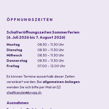
Footer
ÖFFNUNGSZEITEN
Schalteröffnungszeiten Sommerferien
(6. Juli 2026 bis 7. August 2026)
Wochentag
Vormittag
Nachmittag
Montag
08.30 – 11.30 Uhr
Dienstag
08.30 – 11.30 Uhr
Mittwoch
08.30 – 11.30 Uhr
Donnerstag
08.30 – 11.30 Uhr
Freitag
07.00 – 12.00 Uhr
durchgehend
Es können Termine ausserhalb dieser Zeiten
vereinbart werden. Bei
allgemeinen Anliegen
wenden Sie sich bitte per Mail an
stadtkanzlei
@brugg.ch
.
Ausnahmen