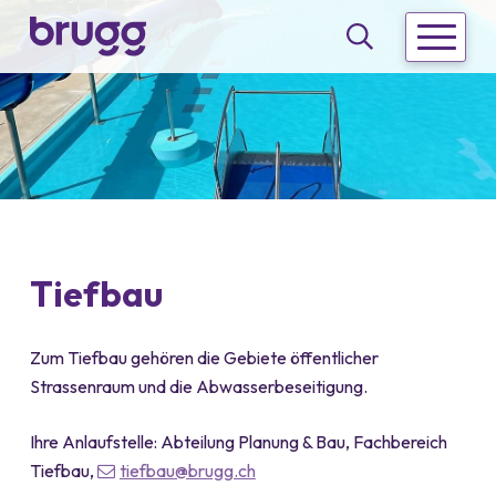
Schnellnavigation
Navigieren in Brugg
Hauptna
Suche
Tiefbau
Zum Tiefbau gehören die Gebiete öffentlicher
Strassenraum und die Abwasserbeseitigung.
Ihre Anlaufstelle: Abteilung Planung & Bau, Fachbereich
Tiefbau,
tiefbau
@brugg.ch