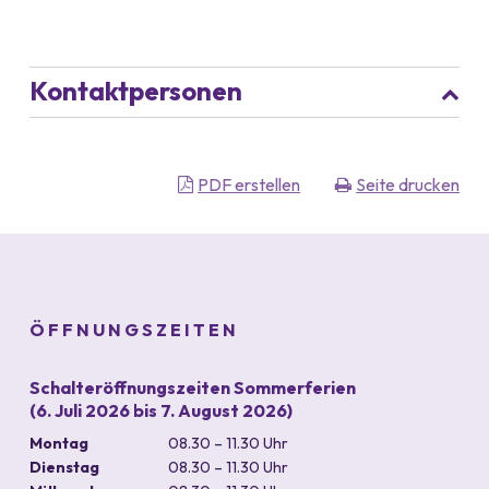
Kontaktpersonen
PDF erstellen
Seite drucken
Footer
ÖFFNUNGSZEITEN
Schalteröffnungszeiten Sommerferien
(6. Juli 2026 bis 7. August 2026)
Wochentag
Vormittag
Nachmittag
Montag
08.30 – 11.30 Uhr
Dienstag
08.30 – 11.30 Uhr