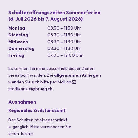
Schalteröffnungszeiten Sommerferien
(6. Juli 2026 bis 7. August 2026)
Wochentag
Vormittag
Nachmittag
Montag
08.30 – 11.30 Uhr
Dienstag
08.30 – 11.30 Uhr
Mittwoch
08.30 – 11.30 Uhr
Donnerstag
08.30 – 11.30 Uhr
Freitag
07.00 – 12.00 Uhr
durchgehend
Es können Termine ausserhalb dieser Zeiten
vereinbart werden. Bei
allgemeinen Anliegen
wenden Sie sich bitte per Mail an
stadtkanzlei
@brugg.ch
.
Ausnahmen
Regionales Zivilstandsamt
Der Schalter ist eingeschränkt
zugänglich. Bitte vereinbaren Sie
einen Termin.