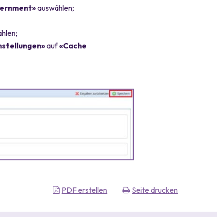
ernment»
auswählen;
hlen;
nstellungen»
auf
«Cache
PDF erstellen
Seite drucken