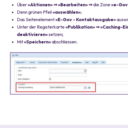
Über
«Aktionen» ⇒ «Bearbeiten» ⇒
die Zone
«e-Gov
Denn grünen Pfeil
«auswählen»
;
Das Seitenelement
«E-Gov - Kontaktausgabe»
auswä
Unter der Registerkarte
«Publikation» ⇒ «Caching-Ei
deaktivieren»
setzen
;
Mit
«Speichern»
abschliessen.