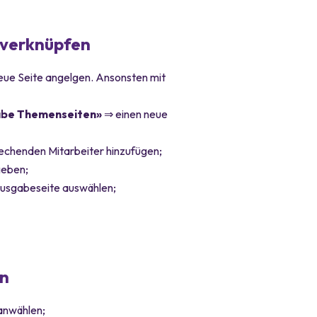
r verknüpfen
eue Seite angelgen. Ansonsten mit
be Themenseiten»
⇒ einen neue
echenden Mitarbeiter hinzufügen;
geben;
usgabeseite auswählen;
en
anwählen;