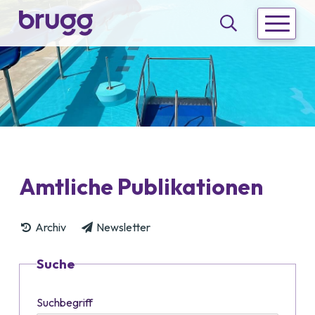
Schnellnavigation
Navigieren in Brugg
Hauptna
Suche
Amtliche Publikationen
Archiv
Newsletter
Suche
Suchbegriff