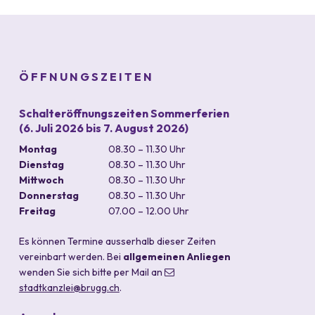
Footer
ÖFFNUNGSZEITEN
Schalteröffnungszeiten Sommerferien
(6. Juli 2026 bis 7. August 2026)
Wochentag
Vormittag
Nachmittag
Montag
08.30 – 11.30 Uhr
Dienstag
08.30 – 11.30 Uhr
Mittwoch
08.30 – 11.30 Uhr
Donnerstag
08.30 – 11.30 Uhr
Freitag
07.00 – 12.00 Uhr
durchgehend
Es können Termine ausserhalb dieser Zeiten
vereinbart werden. Bei
allgemeinen Anliegen
wenden Sie sich bitte per Mail an
stadtkanzlei
@brugg.ch
.