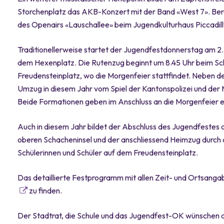
Storchenplatz das AKB-Konzert mit der Band «West 7». Ber
des Openairs «Lauschallee» beim Jugendkulturhaus Piccadill
Traditionellerweise startet der Jugendfestdonnerstag am 2.
dem Hexenplatz. Die Rutenzug beginnt um 8.45 Uhr beim S
Freudensteinplatz, wo die Morgenfeier stattfindet. Neben d
Umzug in diesem Jahr vom Spiel der Kantonspolizei und der M
Beide Formationen geben im Anschluss an die Morgenfeier ei
Auch in diesem Jahr bildet der Abschluss des Jugendfestes
oberen Schacheninsel und der anschliessend Heimzug durch d
Schülerinnen und Schüler auf dem Freudensteinplatz.
Das detaillierte Festprogramm mit allen Zeit- und Ortsangab
zu finden.
Der Stadtrat, die Schule und das Jugendfest-OK wünschen al